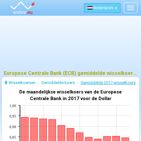
Nederlands
Togg
navig
Europese Centrale Bank (ECB) gemiddelde wisselkoers - 2017
Wisselkoersen
Gemiddelde koers
Gemiddelde 2017 wisselkoers
De maandelijkse wisselkoers van de Europese
Centrale Bank in 2017 voor de Dollar
1,00
0,95
0,90
0,85