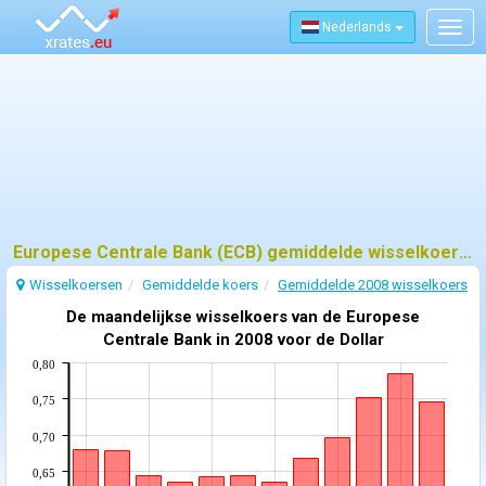
Nederlands
Togg
navig
Europese Centrale Bank (ECB) gemiddelde wisselkoers - 2008
Wisselkoersen
Gemiddelde koers
Gemiddelde 2008 wisselkoers
De maandelijkse wisselkoers van de Europese
Centrale Bank in 2008 voor de Dollar
0,80
0,75
0,70
0,65