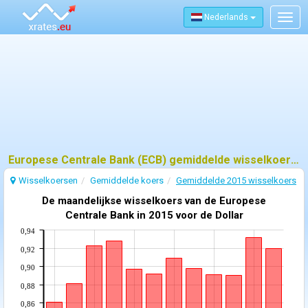
Nederlands
Togg
navig
Europese Centrale Bank (ECB) gemiddelde wisselkoers - 2015
Wisselkoersen
Gemiddelde koers
Gemiddelde 2015 wisselkoers
De maandelijkse wisselkoers van de Europese
Centrale Bank in 2015 voor de Dollar
0,94
0,92
0,90
0,88
0,86