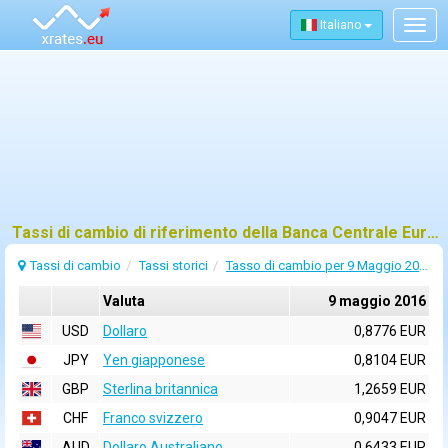
Italiano
Togg
navig
Tassi di cambio di riferimento della Banca Centrale Europea (BCE) per 9 maggio 2016
Tassi di cambio
Tassi storici
Tasso di cambio per 9 Maggio 2016
Valuta
9 maggio 2016
USD
Dollaro
0,8776 EUR
JPY
Yen giapponese
0,8104 EUR
GBP
Sterlina britannica
1,2659 EUR
CHF
Franco svizzero
0,9047 EUR
AUD
Dollaro Australiano
0,6433 EUR