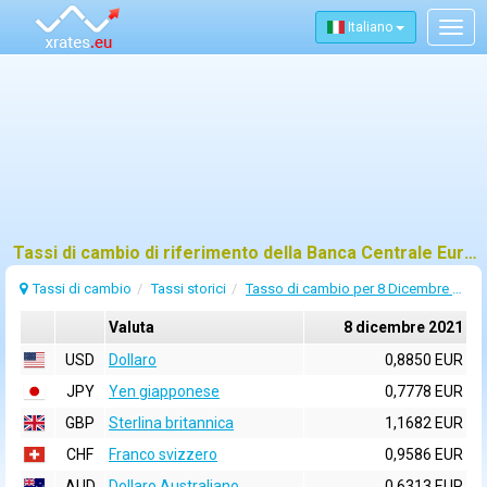
Italiano
Togg
navig
Tassi di cambio di riferimento della Banca Centrale Europea (BCE) per 8 dicembre 2021
Tassi di cambio
Tassi storici
Tasso di cambio per 8 Dicembre 2021
Valuta
8 dicembre 2021
USD
Dollaro
0,8850 EUR
JPY
Yen giapponese
0,7778 EUR
GBP
Sterlina britannica
1,1682 EUR
CHF
Franco svizzero
0,9586 EUR
AUD
Dollaro Australiano
0,6313 EUR