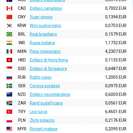
CAD
Dollaro canadese
0,7002 EUR
CNY
Yuan cinese
0,1394 EUR
KRW
Won sudcoreano
0,0753 EUR
BRL
Real brasiliano
0,1579 EUR
INR
Rupia indiana
1,1732 EUR
MXN
Peso messicano
4,2307 EUR
HKD
Dollaro di Hong Kong
0,1135 EUR
SGD
Dollaro di Singapore
0,6487 EUR
RUB
Rublo russo
1,2005 EUR
SEK
Corona svedese
0,0975 EUR
NZD
Dollaro neozelandese
0,6003 EUR
ZAR
Rand sudafricano
0,0561 EUR
TRY
Lira turca
6,4601 EUR
PLN
Zloty polacco
0,2176 EUR
MYR
Ringgit malese
0,2095 EUR