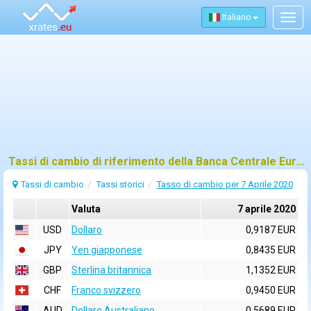
Italiano
Togg
navig
Tassi di cambio di riferimento della Banca Centrale Europea (BCE) per 7 aprile 2020
Tassi di cambio
Tassi storici
Tasso di cambio per 7 Aprile 2020
Valuta
7 aprile 2020
USD
Dollaro
0,9187 EUR
JPY
Yen giapponese
0,8435 EUR
GBP
Sterlina britannica
1,1352 EUR
CHF
Franco svizzero
0,9450 EUR
AUD
Dollaro Australiano
0,5689 EUR