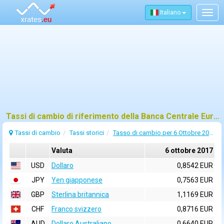
Italiano
Togg
navig
Tassi di cambio di riferimento della Banca Centrale Europea (BCE) per 6 ottobre 2017
Tassi di cambio
Tassi storici
Tasso di cambio per 6 Ottobre 2017
Valuta
6 ottobre 2017
USD
Dollaro
0,8542 EUR
JPY
Yen giapponese
0,7563 EUR
GBP
Sterlina britannica
1,1169 EUR
CHF
Franco svizzero
0,8716 EUR
AUD
Dollaro Australiano
0,6640 EUR