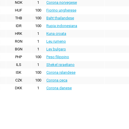
NOK
1
Corona norvegese
HUF
100
Fiorino ungherese
THB
100
Baht thailandese
IDR
100
Rupia indonesiana
HRK
1
Kuna croata
RON
1
Leu rumeno
BGN
1
Lev bulgaro
PHP
100
Peso filippino
ILS
1
Shekel israeliano
ISK
100
Corona islandese
CZK
100
Corona ceca
DKK
1
Corona danese