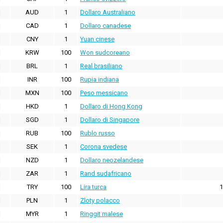
AUD
1
Dollaro Australiano
CAD
1
Dollaro canadese
CNY
1
Yuan cinese
KRW
100
Won sudcoreano
BRL
1
Real brasiliano
INR
100
Rupia indiana
MXN
100
Peso messicano
HKD
1
Dollaro di Hong Kong
SGD
1
Dollaro di Singapore
RUB
100
Rublo russo
SEK
1
Corona svedese
NZD
1
Dollaro neozelandese
ZAR
1
Rand sudafricano
TRY
100
Lira turca
1
PLN
1
Zloty polacco
MYR
1
Ringgit malese