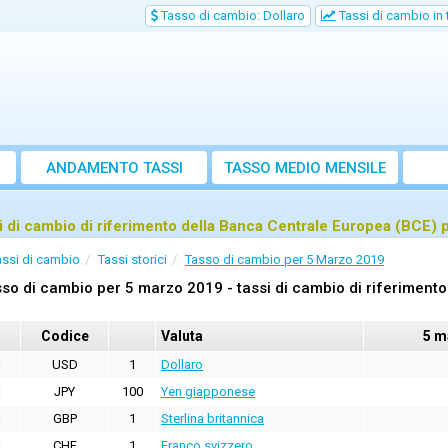
Tasso di cambio: Dollaro
Tassi di cambio in
ANDAMENTO TASSI
TASSO MEDIO MENSILE
i di cambio di riferimento della Banca Centrale Europea (BCE)
assi di cambio
Tassi storici
Tasso di cambio per 5 Marzo 2019
so di cambio per 5 marzo 2019 - tassi di cambio di riferiment
Codice
Valuta
5 m
USD
1
Dollaro
JPY
100
Yen giapponese
GBP
1
Sterlina britannica
CHF
1
Franco svizzero