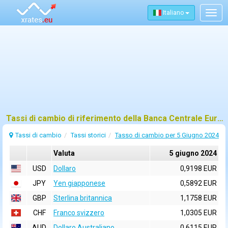
Italiano
Togg
navig
Tassi di cambio di riferimento della Banca Centrale Europea (BCE) per 5 giugno 2024
Tassi di cambio
Tassi storici
Tasso di cambio per 5 Giugno 2024
Valuta
5 giugno 2024
USD
Dollaro
0,9198 EUR
JPY
Yen giapponese
0,5892 EUR
GBP
Sterlina britannica
1,1758 EUR
CHF
Franco svizzero
1,0305 EUR
AUD
Dollaro Australiano
0,6115 EUR