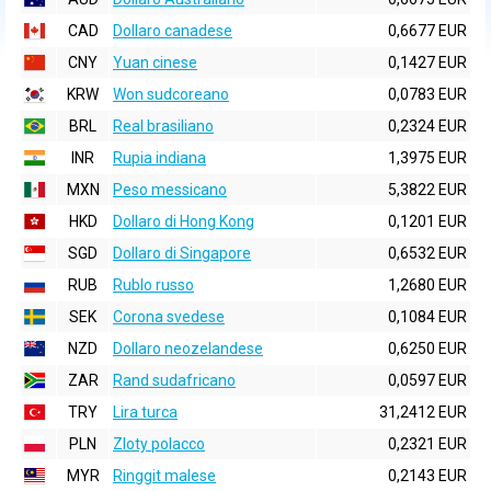
CAD
Dollaro canadese
0,6677 EUR
CNY
Yuan cinese
0,1427 EUR
KRW
Won sudcoreano
0,0783 EUR
BRL
Real brasiliano
0,2324 EUR
INR
Rupia indiana
1,3975 EUR
MXN
Peso messicano
5,3822 EUR
HKD
Dollaro di Hong Kong
0,1201 EUR
SGD
Dollaro di Singapore
0,6532 EUR
RUB
Rublo russo
1,2680 EUR
SEK
Corona svedese
0,1084 EUR
NZD
Dollaro neozelandese
0,6250 EUR
ZAR
Rand sudafricano
0,0597 EUR
TRY
Lira turca
31,2412 EUR
PLN
Zloty polacco
0,2321 EUR
MYR
Ringgit malese
0,2143 EUR