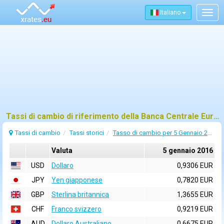
Italiano
Togg
navig
Tassi di cambio di riferimento della Banca Centrale Europea (BCE) per 5 gennaio 2016
Tassi di cambio
Tassi storici
Tasso di cambio per 5 Gennaio 2016
Valuta
5 gennaio 2016
USD
Dollaro
0,9306 EUR
JPY
Yen giapponese
0,7820 EUR
GBP
Sterlina britannica
1,3655 EUR
CHF
Franco svizzero
0,9219 EUR
AUD
Dollaro Australiano
0,6675 EUR