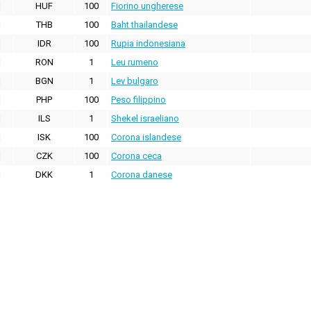
HUF
100
Fiorino ungherese
THB
100
Baht thailandese
IDR
100
Rupia indonesiana
RON
1
Leu rumeno
BGN
1
Lev bulgaro
PHP
100
Peso filippino
ILS
1
Shekel israeliano
ISK
100
Corona islandese
CZK
100
Corona ceca
DKK
1
Corona danese