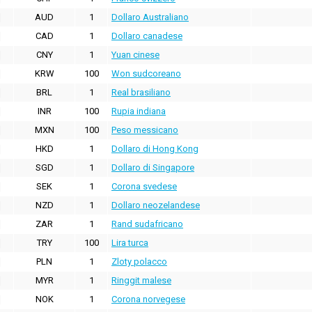
AUD
1
Dollaro Australiano
CAD
1
Dollaro canadese
CNY
1
Yuan cinese
KRW
100
Won sudcoreano
BRL
1
Real brasiliano
INR
100
Rupia indiana
MXN
100
Peso messicano
HKD
1
Dollaro di Hong Kong
SGD
1
Dollaro di Singapore
SEK
1
Corona svedese
NZD
1
Dollaro neozelandese
ZAR
1
Rand sudafricano
TRY
100
Lira turca
PLN
1
Zloty polacco
MYR
1
Ringgit malese
NOK
1
Corona norvegese