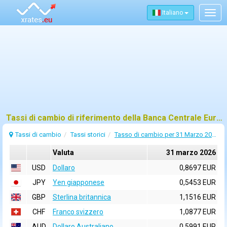
Italiano
Togg
navig
Tassi di cambio di riferimento della Banca Centrale Europea (BCE) per 31 marzo 2026
Tassi di cambio
Tassi storici
Tasso di cambio per 31 Marzo 2026
Valuta
31 marzo 2026
USD
Dollaro
0,8697 EUR
JPY
Yen giapponese
0,5453 EUR
GBP
Sterlina britannica
1,1516 EUR
CHF
Franco svizzero
1,0877 EUR
AUD
Dollaro Australiano
0,5991 EUR