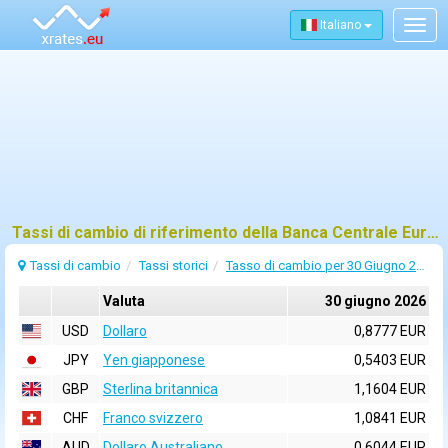
Italiano
Togg
navig
Tassi di cambio di riferimento della Banca Centrale Europea (BCE) per 30 giugno 2026
Tassi di cambio
Tassi storici
Tasso di cambio per 30 Giugno 2026
Valuta
30 giugno 2026
USD
Dollaro
0,8777 EUR
JPY
Yen giapponese
0,5403 EUR
GBP
Sterlina britannica
1,1604 EUR
CHF
Franco svizzero
1,0841 EUR
AUD
Dollaro Australiano
0,6044 EUR