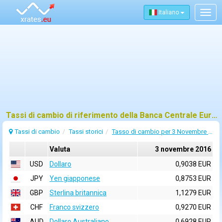
Italiano
Togg
navig
Tassi di cambio di riferimento della Banca Centrale Europea (BCE) per 3 novembre 2016
Tassi di cambio
Tassi storici
Tasso di cambio per 3 Novembre 2016
Valuta
3 novembre 2016
USD
Dollaro
0,9038 EUR
JPY
Yen giapponese
0,8753 EUR
GBP
Sterlina britannica
1,1279 EUR
CHF
Franco svizzero
0,9270 EUR
AUD
Dollaro Australiano
0,6928 EUR