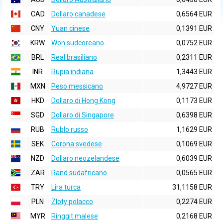
CAD
Dollaro canadese
0,6564 EUR
CNY
Yuan cinese
0,1391 EUR
KRW
Won sudcoreano
0,0752 EUR
BRL
Real brasiliano
0,2311 EUR
INR
Rupia indiana
1,3443 EUR
MXN
Peso messicano
4,9727 EUR
HKD
Dollaro di Hong Kong
0,1173 EUR
SGD
Dollaro di Singapore
0,6398 EUR
RUB
Rublo russo
1,1629 EUR
SEK
Corona svedese
0,1069 EUR
NZD
Dollaro neozelandese
0,6039 EUR
ZAR
Rand sudafricano
0,0565 EUR
TRY
Lira turca
31,1158 EUR
PLN
Zloty polacco
0,2274 EUR
MYR
Ringgit malese
0,2168 EUR