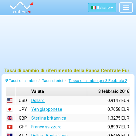
Italiano
Togg
navig
Tassi di cambio di riferimento della Banca Centrale Europea (BCE) per 3 febbraio 2016
Tassi di cambio
Tassi storici
Tasso di cambio per 3 Febbraio 2016
Valuta
3 febbraio 2016
USD
Dollaro
0,9147 EUR
JPY
Yen giapponese
0,7658 EUR
GBP
Sterlina britannica
1,3275 EUR
CHF
Franco svizzero
0,8997 EUR
AUD
Dollaro Australiano
0,6458 EUR