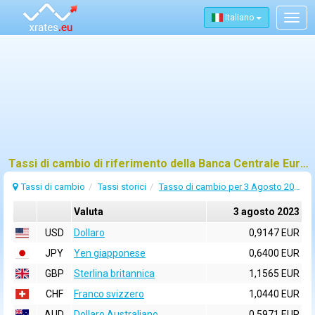
Italiano
Togg
navig
Tassi di cambio di riferimento della Banca Centrale Europea (BCE) per 3 agosto 2023
Tassi di cambio
Tassi storici
Tasso di cambio per 3 Agosto 2023
Valuta
3 agosto 2023
USD
Dollaro
0,9147 EUR
JPY
Yen giapponese
0,6400 EUR
GBP
Sterlina britannica
1,1565 EUR
CHF
Franco svizzero
1,0440 EUR
AUD
Dollaro Australiano
0,5971 EUR