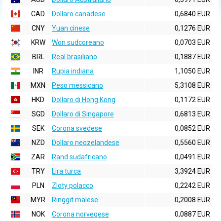
CAD
Dollaro canadese
0,6840 EUR
CNY
Yuan cinese
0,1276 EUR
KRW
Won sudcoreano
0,0703 EUR
BRL
Real brasiliano
0,1887 EUR
INR
Rupia indiana
1,1050 EUR
MXN
Peso messicano
5,3108 EUR
HKD
Dollaro di Hong Kong
0,1172 EUR
SGD
Dollaro di Singapore
0,6813 EUR
SEK
Corona svedese
0,0852 EUR
NZD
Dollaro neozelandese
0,5560 EUR
ZAR
Rand sudafricano
0,0491 EUR
TRY
Lira turca
3,3924 EUR
PLN
Zloty polacco
0,2242 EUR
MYR
Ringgit malese
0,2008 EUR
NOK
Corona norvegese
0,0887 EUR