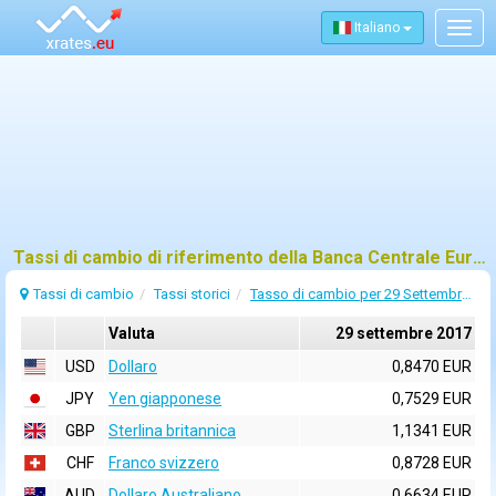
Italiano
Togg
navig
Tassi di cambio di riferimento della Banca Centrale Europea (BCE) per 29 settembre 2017
Tassi di cambio
Tassi storici
Tasso di cambio per 29 Settembre 2017
Valuta
29 settembre 2017
USD
Dollaro
0,8470 EUR
JPY
Yen giapponese
0,7529 EUR
GBP
Sterlina britannica
1,1341 EUR
CHF
Franco svizzero
0,8728 EUR
AUD
Dollaro Australiano
0,6634 EUR