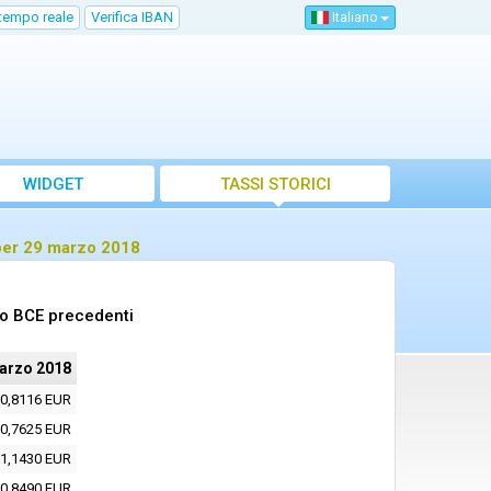
 tempo reale
Verifica IBAN
Italiano
WIDGET
TASSI STORICI
 per 29 marzo 2018
to BCE precedenti
arzo 2018
0,8116 EUR
0,7625 EUR
1,1430 EUR
0,8490 EUR