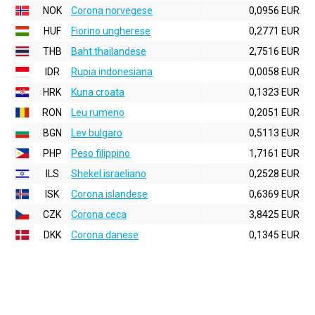
NOK
Corona norvegese
0,0956 EUR
HUF
Fiorino ungherese
0,2771 EUR
THB
Baht thailandese
2,7516 EUR
IDR
Rupia indonesiana
0,0058 EUR
HRK
Kuna croata
0,1323 EUR
RON
Leu rumeno
0,2051 EUR
BGN
Lev bulgaro
0,5113 EUR
PHP
Peso filippino
1,7161 EUR
ILS
Shekel israeliano
0,2528 EUR
ISK
Corona islandese
0,6369 EUR
CZK
Corona ceca
3,8425 EUR
DKK
Corona danese
0,1345 EUR