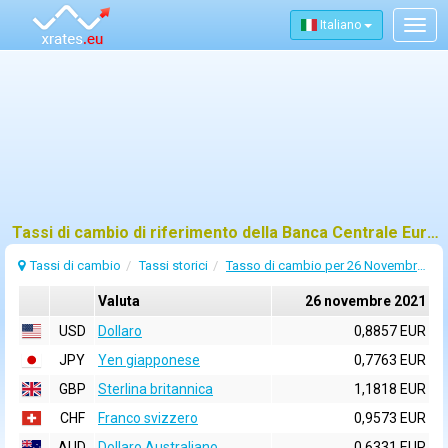
Italiano
Togg
navig
Tassi di cambio di riferimento della Banca Centrale Europea (BCE) per 26 novembre 2021
Tassi di cambio
Tassi storici
Tasso di cambio per 26 Novembre 2021
Valuta
26 novembre 2021
USD
Dollaro
0,8857 EUR
JPY
Yen giapponese
0,7763 EUR
GBP
Sterlina britannica
1,1818 EUR
CHF
Franco svizzero
0,9573 EUR
AUD
Dollaro Australiano
0,6331 EUR