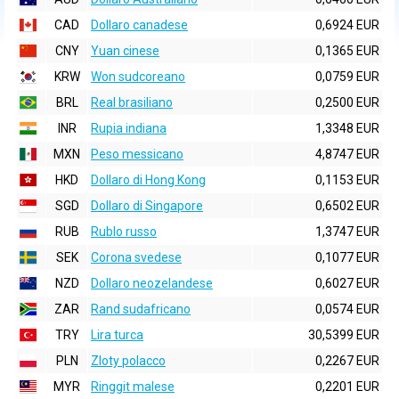
CAD
Dollaro canadese
0,6924 EUR
CNY
Yuan cinese
0,1365 EUR
KRW
Won sudcoreano
0,0759 EUR
BRL
Real brasiliano
0,2500 EUR
INR
Rupia indiana
1,3348 EUR
MXN
Peso messicano
4,8747 EUR
HKD
Dollaro di Hong Kong
0,1153 EUR
SGD
Dollaro di Singapore
0,6502 EUR
RUB
Rublo russo
1,3747 EUR
SEK
Corona svedese
0,1077 EUR
NZD
Dollaro neozelandese
0,6027 EUR
ZAR
Rand sudafricano
0,0574 EUR
TRY
Lira turca
30,5399 EUR
PLN
Zloty polacco
0,2267 EUR
MYR
Ringgit malese
0,2201 EUR