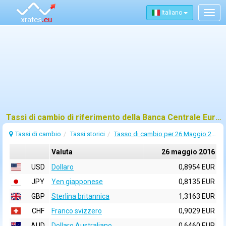
Italiano
Togg
navig
Tassi di cambio di riferimento della Banca Centrale Europea (BCE) per 26 maggio 2016
Tassi di cambio
Tassi storici
Tasso di cambio per 26 Maggio 2016
Valuta
26 maggio 2016
USD
Dollaro
0,8954 EUR
JPY
Yen giapponese
0,8135 EUR
GBP
Sterlina britannica
1,3163 EUR
CHF
Franco svizzero
0,9029 EUR
AUD
Dollaro Australiano
0,6460 EUR