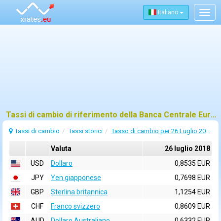
Italiano
Togg
navig
Tassi di cambio di riferimento della Banca Centrale Europea (BCE) per 26 luglio 2018
Tassi di cambio
Tassi storici
Tasso di cambio per 26 Luglio 2018
Valuta
26 luglio 2018
USD
Dollaro
0,8535 EUR
JPY
Yen giapponese
0,7698 EUR
GBP
Sterlina britannica
1,1254 EUR
CHF
Franco svizzero
0,8609 EUR
AUD
Dollaro Australiano
0,6332 EUR