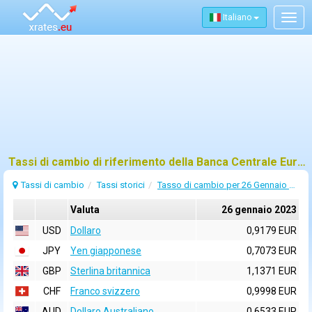
Italiano
Togg
navig
Tassi di cambio di riferimento della Banca Centrale Europea (BCE) per 26 gennaio 2023
Tassi di cambio
Tassi storici
Tasso di cambio per 26 Gennaio 2023
Valuta
26 gennaio 2023
USD
Dollaro
0,9179 EUR
JPY
Yen giapponese
0,7073 EUR
GBP
Sterlina britannica
1,1371 EUR
CHF
Franco svizzero
0,9998 EUR
AUD
Dollaro Australiano
0,6533 EUR