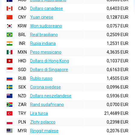
CAD
Dollaro canadese
0,6403 EUR
CNY
Yuan cinese
0,1287 EUR
KRW
Won sudcoreano
0,0757 EUR
BRL
Real brasiliano
0,2509 EUR
INR
Rupia indiana
1,2531 EUR
MXN
Peso messicano
4,3635 EUR
HKD
Dollaro di Hong Kong
0,1037 EUR
SGD
Dollaro di Singapore
0,6163 EUR
RUB
Rublo russo
1,4505 EUR
SEK
Corona svedese
0,0996 EUR
NZD
Dollaro neozelandese
0,5936 EUR
ZAR
Rand sudafricano
0,0700 EUR
TRY
Lira turca
21,4689 EUR
PLN
Zloty polacco
0,2398 EUR
MYR
Ringgit malese
0,2076 EUR