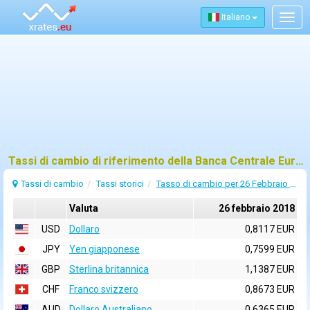
Italiano
Togg
navig
Tassi di cambio di riferimento della Banca Centrale Europea (BCE) per 26 febbraio 2018
Tassi di cambio
Tassi storici
Tasso di cambio per 26 Febbraio 2018
Valuta
26 febbraio 2018
USD
Dollaro
0,8117 EUR
JPY
Yen giapponese
0,7599 EUR
GBP
Sterlina britannica
1,1387 EUR
CHF
Franco svizzero
0,8673 EUR
AUD
Dollaro Australiano
0,6365 EUR