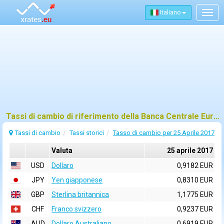
Italiano
Togg
navig
Tassi di cambio di riferimento della Banca Centrale Europea (BCE) per 25 aprile 2017
Tassi di cambio
Tassi storici
Tasso di cambio per 25 Aprile 2017
Valuta
25 aprile 2017
USD
Dollaro
0,9182 EUR
JPY
Yen giapponese
0,8310 EUR
GBP
Sterlina britannica
1,1775 EUR
CHF
Franco svizzero
0,9237 EUR
AUD
Dollaro Australiano
0,6919 EUR