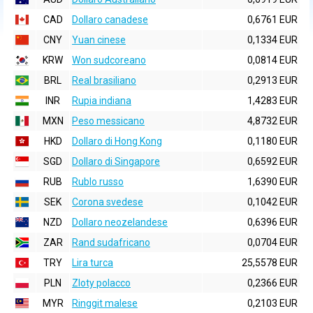
CAD
Dollaro canadese
0,6761 EUR
CNY
Yuan cinese
0,1334 EUR
KRW
Won sudcoreano
0,0814 EUR
BRL
Real brasiliano
0,2913 EUR
INR
Rupia indiana
1,4283 EUR
MXN
Peso messicano
4,8732 EUR
HKD
Dollaro di Hong Kong
0,1180 EUR
SGD
Dollaro di Singapore
0,6592 EUR
RUB
Rublo russo
1,6390 EUR
SEK
Corona svedese
0,1042 EUR
NZD
Dollaro neozelandese
0,6396 EUR
ZAR
Rand sudafricano
0,0704 EUR
TRY
Lira turca
25,5578 EUR
PLN
Zloty polacco
0,2366 EUR
MYR
Ringgit malese
0,2103 EUR