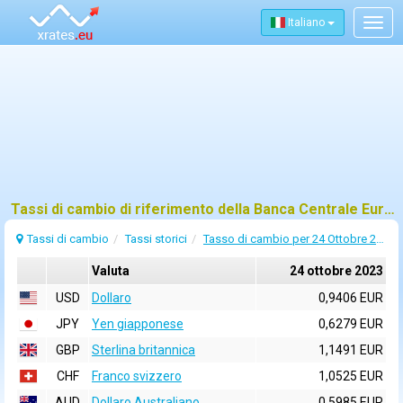
Italiano
Togg
navig
Tassi di cambio di riferimento della Banca Centrale Europea (BCE) per 24 ottobre 2023
Tassi di cambio
Tassi storici
Tasso di cambio per 24 Ottobre 2023
Valuta
24 ottobre 2023
USD
Dollaro
0,9406 EUR
JPY
Yen giapponese
0,6279 EUR
GBP
Sterlina britannica
1,1491 EUR
CHF
Franco svizzero
1,0525 EUR
AUD
Dollaro Australiano
0,5985 EUR