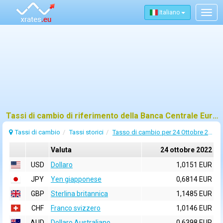
Italiano
Togg
navig
Tassi di cambio di riferimento della Banca Centrale Europea (BCE) per 24 ottobre 2022
Tassi di cambio
Tassi storici
Tasso di cambio per 24 Ottobre 2022
Valuta
24 ottobre 2022
USD
Dollaro
1,0151 EUR
JPY
Yen giapponese
0,6814 EUR
GBP
Sterlina britannica
1,1485 EUR
CHF
Franco svizzero
1,0146 EUR
AUD
Dollaro Australiano
0,6398 EUR