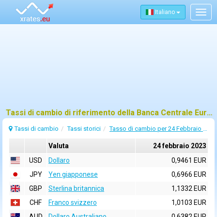
Italiano
Togg
navig
Tassi di cambio di riferimento della Banca Centrale Europea (BCE) per 24 febbraio 2023
Tassi di cambio
Tassi storici
Tasso di cambio per 24 Febbraio 2023
Valuta
24 febbraio 2023
USD
Dollaro
0,9461 EUR
JPY
Yen giapponese
0,6966 EUR
GBP
Sterlina britannica
1,1332 EUR
CHF
Franco svizzero
1,0103 EUR
AUD
Dollaro Australiano
0,6382 EUR