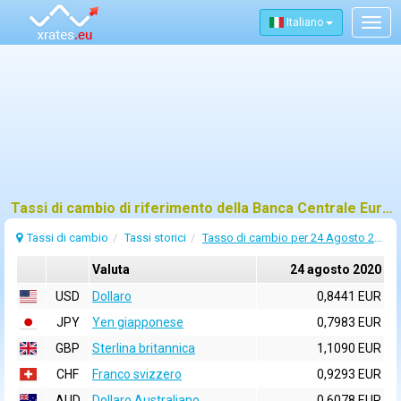
Italiano
Togg
navig
Tassi di cambio di riferimento della Banca Centrale Europea (BCE) per 24 agosto 2020
Tassi di cambio
Tassi storici
Tasso di cambio per 24 Agosto 2020
Valuta
24 agosto 2020
USD
Dollaro
0,8441 EUR
JPY
Yen giapponese
0,7983 EUR
GBP
Sterlina britannica
1,1090 EUR
CHF
Franco svizzero
0,9293 EUR
AUD
Dollaro Australiano
0,6078 EUR