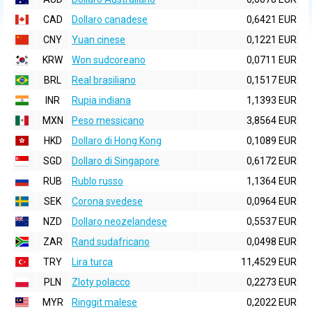
CAD
Dollaro canadese
0,6421 EUR
CNY
Yuan cinese
0,1221 EUR
KRW
Won sudcoreano
0,0711 EUR
BRL
Real brasiliano
0,1517 EUR
INR
Rupia indiana
1,1393 EUR
MXN
Peso messicano
3,8564 EUR
HKD
Dollaro di Hong Kong
0,1089 EUR
SGD
Dollaro di Singapore
0,6172 EUR
RUB
Rublo russo
1,1364 EUR
SEK
Corona svedese
0,0964 EUR
NZD
Dollaro neozelandese
0,5537 EUR
ZAR
Rand sudafricano
0,0498 EUR
TRY
Lira turca
11,4529 EUR
PLN
Zloty polacco
0,2273 EUR
MYR
Ringgit malese
0,2022 EUR