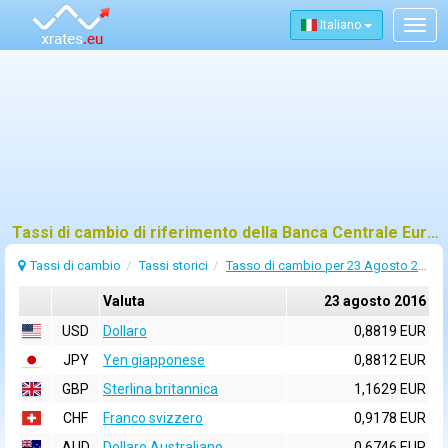
Italiano
Togg
navig
Tassi di cambio di riferimento della Banca Centrale Europea (BCE) per 23 agosto 2016
Tassi di cambio
Tassi storici
Tasso di cambio per 23 Agosto 2016
Valuta
23 agosto 2016
USD
Dollaro
0,8819 EUR
JPY
Yen giapponese
0,8812 EUR
GBP
Sterlina britannica
1,1629 EUR
CHF
Franco svizzero
0,9178 EUR
AUD
Dollaro Australiano
0,6746 EUR