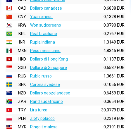
CAD
Dollaro canadese
0,6838 EUR
CNY
Yuan cinese
0,1328 EUR
KRW
Won sudcoreano
0,0790 EUR
BRL
Real brasiliano
0,2767 EUR
INR
Rupia indiana
1,3149 EUR
MXN
Peso messicano
4,8345 EUR
HKD
Dollaro di Hong Kong
0,1137 EUR
SGD
Dollaro di Singapore
0,6537 EUR
RUB
Rublo russo
1,3661 EUR
SEK
Corona svedese
0,1056 EUR
NZD
Dollaro neozelandese
0,6459 EUR
ZAR
Rand sudafricano
0,0654 EUR
TRY
Lira turca
30,0779 EUR
PLN
Zloty polacco
0,2319 EUR
MYR
Ringgit malese
0,2191 EUR