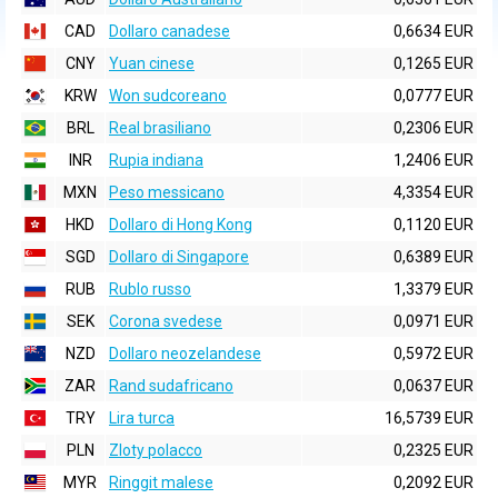
CAD
Dollaro canadese
0,6634 EUR
CNY
Yuan cinese
0,1265 EUR
KRW
Won sudcoreano
0,0777 EUR
BRL
Real brasiliano
0,2306 EUR
INR
Rupia indiana
1,2406 EUR
MXN
Peso messicano
4,3354 EUR
HKD
Dollaro di Hong Kong
0,1120 EUR
SGD
Dollaro di Singapore
0,6389 EUR
RUB
Rublo russo
1,3379 EUR
SEK
Corona svedese
0,0971 EUR
NZD
Dollaro neozelandese
0,5972 EUR
ZAR
Rand sudafricano
0,0637 EUR
TRY
Lira turca
16,5739 EUR
PLN
Zloty polacco
0,2325 EUR
MYR
Ringgit malese
0,2092 EUR