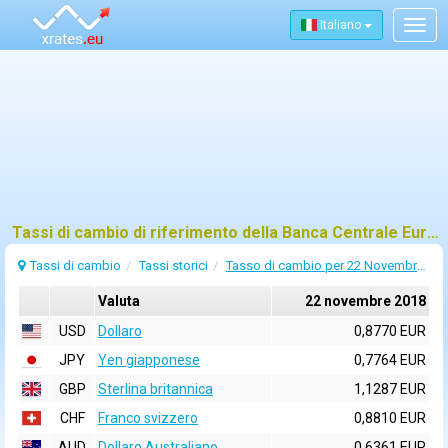
Italiano
Togg
navig
Tassi di cambio di riferimento della Banca Centrale Europea (BCE) per 22 novembre 2018
Tassi di cambio
Tassi storici
Tasso di cambio per 22 Novembre 2018
Valuta
22 novembre 2018
USD
Dollaro
0,8770 EUR
JPY
Yen giapponese
0,7764 EUR
GBP
Sterlina britannica
1,1287 EUR
CHF
Franco svizzero
0,8810 EUR
AUD
Dollaro Australiano
0,6361 EUR