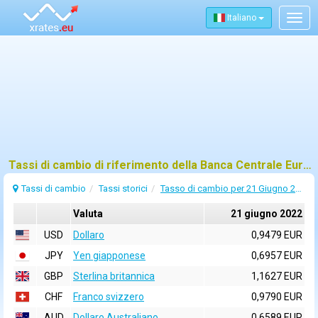
Italiano
Togg
navig
Tassi di cambio di riferimento della Banca Centrale Europea (BCE) per 21 giugno 2022
Tassi di cambio
Tassi storici
Tasso di cambio per 21 Giugno 2022
Valuta
21 giugno 2022
USD
Dollaro
0,9479 EUR
JPY
Yen giapponese
0,6957 EUR
GBP
Sterlina britannica
1,1627 EUR
CHF
Franco svizzero
0,9790 EUR
AUD
Dollaro Australiano
0,6589 EUR