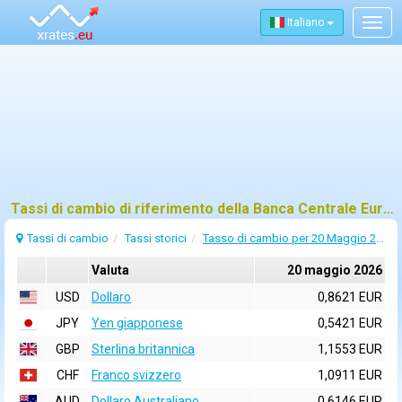
Italiano
Togg
navig
Tassi di cambio di riferimento della Banca Centrale Europea (BCE) per 20 maggio 2026
Tassi di cambio
Tassi storici
Tasso di cambio per 20 Maggio 2026
Valuta
20 maggio 2026
USD
Dollaro
0,8621 EUR
JPY
Yen giapponese
0,5421 EUR
GBP
Sterlina britannica
1,1553 EUR
CHF
Franco svizzero
1,0911 EUR
AUD
Dollaro Australiano
0,6146 EUR