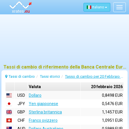
Italiano
Togg
navig
Tassi di cambio di riferimento della Banca Centrale Europea (BCE) per 20 febbraio 2026
Tassi di cambio
Tassi storici
Tasso di cambio per 20 Febbraio 2026
Valuta
20 febbraio 2026
USD
Dollaro
0,8498 EUR
JPY
Yen giapponese
0,5476 EUR
GBP
Sterlina britannica
1,1457 EUR
CHF
Franco svizzero
1,0951 EUR
AUD
Dollaro Australiano
0,5989 EUR