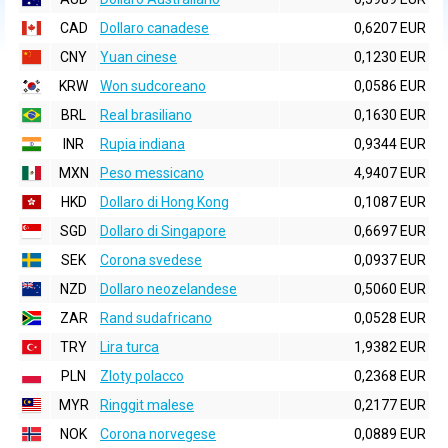
CAD
Dollaro canadese
0,6207 EUR
CNY
Yuan cinese
0,1230 EUR
KRW
Won sudcoreano
0,0586 EUR
BRL
Real brasiliano
0,1630 EUR
INR
Rupia indiana
0,9344 EUR
MXN
Peso messicano
4,9407 EUR
HKD
Dollaro di Hong Kong
0,1087 EUR
SGD
Dollaro di Singapore
0,6697 EUR
SEK
Corona svedese
0,0937 EUR
NZD
Dollaro neozelandese
0,5060 EUR
ZAR
Rand sudafricano
0,0528 EUR
TRY
Lira turca
1,9382 EUR
PLN
Zloty polacco
0,2368 EUR
MYR
Ringgit malese
0,2177 EUR
NOK
Corona norvegese
0,0889 EUR