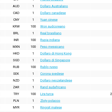
AUD
1
Dollaro Australiano
CAD
1
Dollaro canadese
CNY
1
Yuan cinese
KRW
100
Won sudcoreano
BRL
1
Real brasiliano
INR
100
Rupia indiana
MXN
100
Peso messicano
HKD
1
Dollaro di Hong Kong
SGD
1
Dollaro di Singapore
RUB
100
Rublo russo
SEK
1
Corona svedese
NZD
1
Dollaro neozelandese
ZAR
1
Rand sudafricano
TRY
100
Lira turca
2
PLN
1
Zloty polacco
MYR
1
Ringgit malese