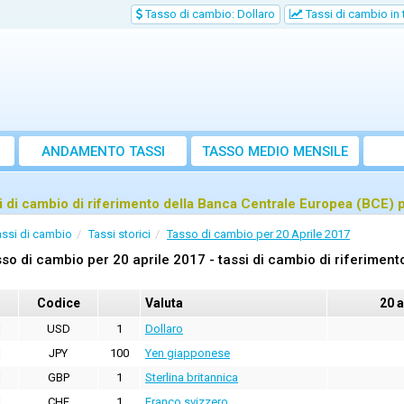
Tasso di cambio: Dollaro
Tassi di cambio in
ANDAMENTO TASSI
TASSO MEDIO MENSILE
i di cambio di riferimento della Banca Centrale Europea (BCE) 
assi di cambio
Tassi storici
Tasso di cambio per 20 Aprile 2017
so di cambio per 20 aprile 2017 - tassi di cambio di riferimen
Codice
Valuta
20 a
USD
1
Dollaro
JPY
100
Yen giapponese
GBP
1
Sterlina britannica
CHF
1
Franco svizzero