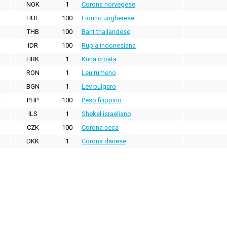
NOK
1
Corona norvegese
HUF
100
Fiorino ungherese
THB
100
Baht thailandese
IDR
100
Rupia indonesiana
HRK
1
Kuna croata
RON
1
Leu rumeno
BGN
1
Lev bulgaro
PHP
100
Peso filippino
ILS
1
Shekel israeliano
CZK
100
Corona ceca
DKK
1
Corona danese