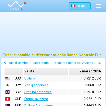
Italiano
Togg
navig
Tassi di cambio di riferimento della Banca Centrale Europea (BCE) per 2 marzo 2016
Tassi di cambio
Tassi storici
Tasso di cambio per 2 Marzo 2016
Valuta
2 marzo 2016
USD
Dollaro
0,9212 EUR
JPY
Yen giapponese
0,8060 EUR
GBP
Sterlina britannica
1,2918 EUR
CHF
Franco svizzero
0,9221 EUR
AUD
Dollaro Australiano
0,6662 EUR