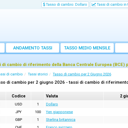
Tasso di cambio: Dollaro
Tassi di cambio in
ANDAMENTO TASSI
TASSO MEDIO MENSILE
i di cambio di riferimento della Banca Centrale Europea (BCE) 
assi di cambio
Tassi storici
Tasso di cambio per 2 Giugno 2026
so di cambio per 2 giugno 2026 - tassi di cambio di riferimen
Codice
Valuta
2 g
USD
1
Dollaro
JPY
100
Yen giapponese
GBP
1
Sterlina britannica
CHF
1
Franco svizzero