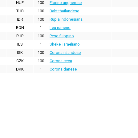
HUF
100
Fiorino ungherese
THB
100
Baht thailandese
IDR
100
Rupia indonesiana
RON
1
Leu rumeno
PHP
100
Peso filippino
ILS
1
Shekel israeliano
ISK
100
Corona islandese
CZK
100
Corona ceca
DKK
1
Corona danese