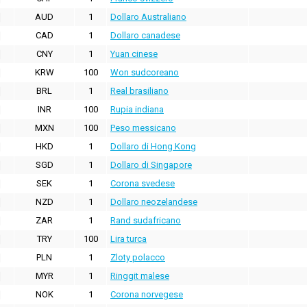
AUD
1
Dollaro Australiano
CAD
1
Dollaro canadese
CNY
1
Yuan cinese
KRW
100
Won sudcoreano
BRL
1
Real brasiliano
INR
100
Rupia indiana
MXN
100
Peso messicano
HKD
1
Dollaro di Hong Kong
SGD
1
Dollaro di Singapore
SEK
1
Corona svedese
NZD
1
Dollaro neozelandese
ZAR
1
Rand sudafricano
TRY
100
Lira turca
PLN
1
Zloty polacco
MYR
1
Ringgit malese
NOK
1
Corona norvegese