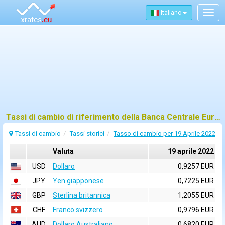
Italiano
Togg
navig
Tassi di cambio di riferimento della Banca Centrale Europea (BCE) per 19 aprile 2022
Tassi di cambio
Tassi storici
Tasso di cambio per 19 Aprile 2022
Valuta
19 aprile 2022
USD
Dollaro
0,9257 EUR
JPY
Yen giapponese
0,7225 EUR
GBP
Sterlina britannica
1,2055 EUR
CHF
Franco svizzero
0,9796 EUR
AUD
Dollaro Australiano
0,6820 EUR