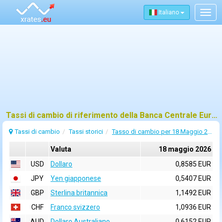
Italiano
Togg
navig
Tassi di cambio di riferimento della Banca Centrale Europea (BCE) per 18 maggio 2026
Tassi di cambio
Tassi storici
Tasso di cambio per 18 Maggio 2026
Valuta
18 maggio 2026
USD
Dollaro
0,8585 EUR
JPY
Yen giapponese
0,5407 EUR
GBP
Sterlina britannica
1,1492 EUR
CHF
Franco svizzero
1,0936 EUR
AUD
Dollaro Australiano
0,6152 EUR