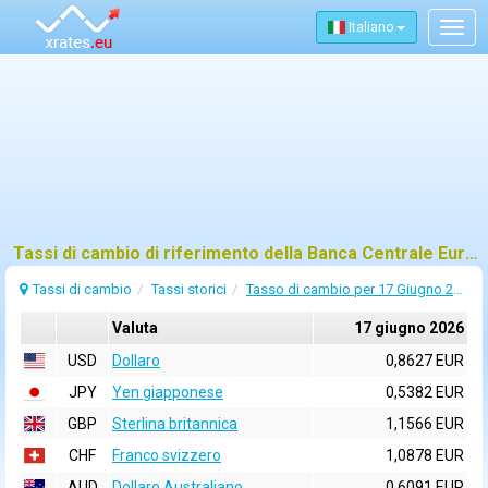
Italiano
Togg
navig
Tassi di cambio di riferimento della Banca Centrale Europea (BCE) per 17 giugno 2026
Tassi di cambio
Tassi storici
Tasso di cambio per 17 Giugno 2026
Valuta
17 giugno 2026
USD
Dollaro
0,8627 EUR
JPY
Yen giapponese
0,5382 EUR
GBP
Sterlina britannica
1,1566 EUR
CHF
Franco svizzero
1,0878 EUR
AUD
Dollaro Australiano
0,6091 EUR