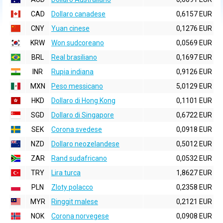
CAD
Dollaro canadese
0,6157 EUR
CNY
Yuan cinese
0,1276 EUR
KRW
Won sudcoreano
0,0569 EUR
BRL
Real brasiliano
0,1697 EUR
INR
Rupia indiana
0,9126 EUR
MXN
Peso messicano
5,0129 EUR
HKD
Dollaro di Hong Kong
0,1101 EUR
SGD
Dollaro di Singapore
0,6722 EUR
SEK
Corona svedese
0,0918 EUR
NZD
Dollaro neozelandese
0,5012 EUR
ZAR
Rand sudafricano
0,0532 EUR
TRY
Lira turca
1,8627 EUR
PLN
Zloty polacco
0,2358 EUR
MYR
Ringgit malese
0,2121 EUR
NOK
Corona norvegese
0,0908 EUR