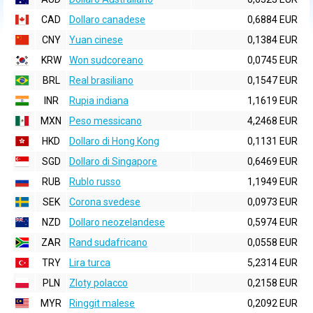
CAD
Dollaro canadese
0,6884 EUR
CNY
Yuan cinese
0,1384 EUR
KRW
Won sudcoreano
0,0745 EUR
BRL
Real brasiliano
0,1547 EUR
INR
Rupia indiana
1,1619 EUR
MXN
Peso messicano
4,2468 EUR
HKD
Dollaro di Hong Kong
0,1131 EUR
SGD
Dollaro di Singapore
0,6469 EUR
RUB
Rublo russo
1,1949 EUR
SEK
Corona svedese
0,0973 EUR
NZD
Dollaro neozelandese
0,5974 EUR
ZAR
Rand sudafricano
0,0558 EUR
TRY
Lira turca
5,2314 EUR
PLN
Zloty polacco
0,2158 EUR
MYR
Ringgit malese
0,2092 EUR