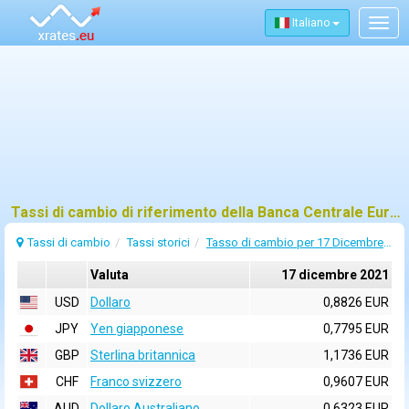
Italiano
Togg
navig
Tassi di cambio di riferimento della Banca Centrale Europea (BCE) per 17 dicembre 2021
Tassi di cambio
Tassi storici
Tasso di cambio per 17 Dicembre 2021
Valuta
17 dicembre 2021
USD
Dollaro
0,8826 EUR
JPY
Yen giapponese
0,7795 EUR
GBP
Sterlina britannica
1,1736 EUR
CHF
Franco svizzero
0,9607 EUR
AUD
Dollaro Australiano
0,6323 EUR