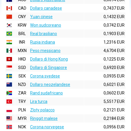
CAD
Dollaro canadese
0,7437 EUR
CNY
Yuan cinese
0,1432 EUR
KRW
Won sudcoreano
0,0742 EUR
BRL
Real brasiliano
0,1903 EUR
INR
Rupia indiana
1,2316 EUR
MXN
Peso messicano
4,6704 EUR
HKD
Dollaro di Hong Kong
0,1225 EUR
SGD
Dollaro di Singapore
0,6920 EUR
SEK
Corona svedese
0,0935 EUR
NZD
Dollaro neozelandese
0,6021 EUR
ZAR
Rand sudafricano
0,0602 EUR
TRY
Lira turca
5,5517 EUR
PLN
Zloty polacco
0,2121 EUR
MYR
Ringgit malese
0,2184 EUR
NOK
Corona norvegese
0,0956 EUR