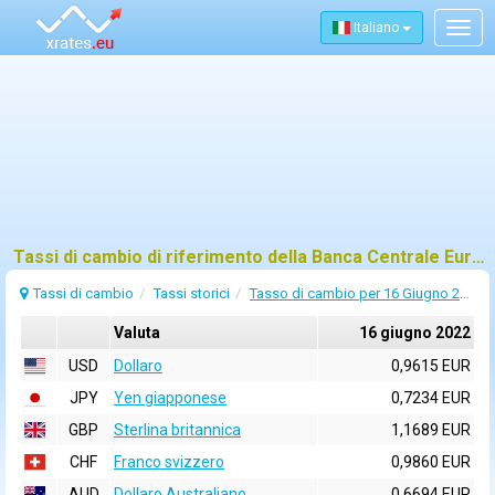
Italiano
Togg
navig
Tassi di cambio di riferimento della Banca Centrale Europea (BCE) per 16 giugno 2022
Tassi di cambio
Tassi storici
Tasso di cambio per 16 Giugno 2022
Valuta
16 giugno 2022
USD
Dollaro
0,9615 EUR
JPY
Yen giapponese
0,7234 EUR
GBP
Sterlina britannica
1,1689 EUR
CHF
Franco svizzero
0,9860 EUR
AUD
Dollaro Australiano
0,6694 EUR