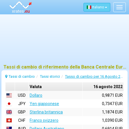
Italiano
Togg
navig
Tassi di cambio di riferimento della Banca Centrale Europea (BCE) per 16 agosto 2022
Tassi di cambio
Tassi storici
Tasso di cambio per 16 Agosto 2022
Valuta
16 agosto 2022
USD
Dollaro
0,9871 EUR
JPY
Yen giapponese
0,7347 EUR
GBP
Sterlina britannica
1,1874 EUR
CHF
Franco svizzero
1,0390 EUR
AUD
Dollaro Australiano
0,6914 EUR