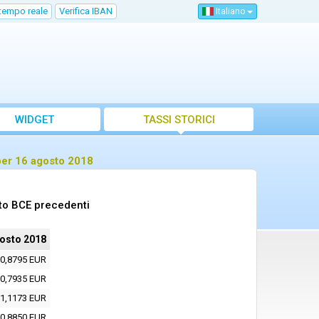
 tempo reale
Verifica IBAN
Italiano
WIDGET
TASSI STORICI
per 16 agosto 2018
nto BCE precedenti
osto 2018
0,8795 EUR
0,7935 EUR
1,1173 EUR
0,8850 EUR