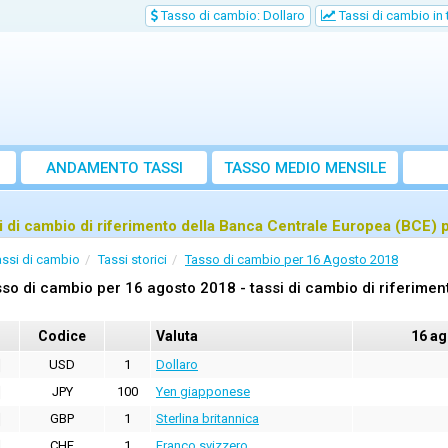
Tasso di cambio: Dollaro
Tassi di cambio in
ANDAMENTO TASSI
TASSO MEDIO MENSILE
i di cambio di riferimento della Banca Centrale Europea (BCE) 
assi di cambio
Tassi storici
Tasso di cambio per 16 Agosto 2018
so di cambio per 16 agosto 2018 - tassi di cambio di riferime
Codice
Valuta
16 ag
USD
1
Dollaro
JPY
100
Yen giapponese
GBP
1
Sterlina britannica
CHF
1
Franco svizzero