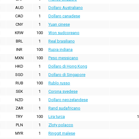
AUD
1
Dollaro Australiano
CAD
1
Dollaro canadese
CNY
1
Yuan cinese
KRW
100
Won sudcoreano
BRL
1
Real brasiliano
INR
100
Rupia indiana
MXN
100
Peso messicano
HKD
1
Dollaro di Hong Kong
SGD
1
Dollaro di Singapore
RUB
100
Rublo russo
SEK
1
Corona svedese
NZD
1
Dollaro neozelandese
ZAR
1
Rand sudafricano
TRY
100
Lira turca
1
PLN
1
Zloty polacco
MYR
1
Ringgit malese