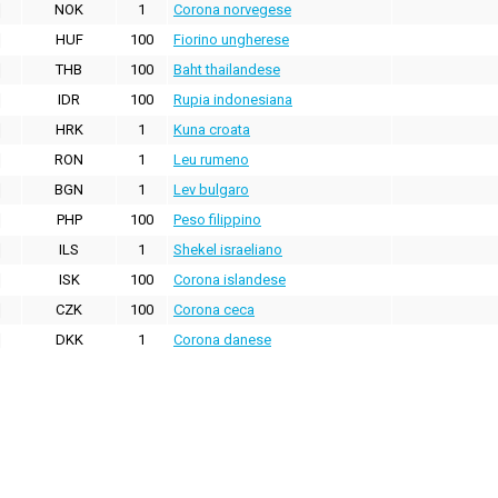
NOK
1
Corona norvegese
HUF
100
Fiorino ungherese
THB
100
Baht thailandese
IDR
100
Rupia indonesiana
HRK
1
Kuna croata
RON
1
Leu rumeno
BGN
1
Lev bulgaro
PHP
100
Peso filippino
ILS
1
Shekel israeliano
ISK
100
Corona islandese
CZK
100
Corona ceca
DKK
1
Corona danese