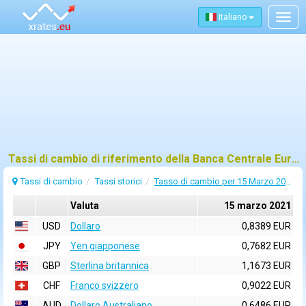
Italiano
Togg
navig
Tassi di cambio di riferimento della Banca Centrale Europea (BCE) per 15 marzo 2021
Tassi di cambio
Tassi storici
Tasso di cambio per 15 Marzo 2021
Valuta
15 marzo 2021
USD
Dollaro
0,8389 EUR
JPY
Yen giapponese
0,7682 EUR
GBP
Sterlina britannica
1,1673 EUR
CHF
Franco svizzero
0,9022 EUR
AUD
Dollaro Australiano
0,6486 EUR