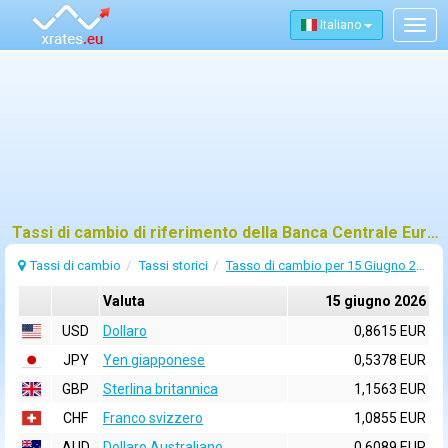
Italiano
Togg
navig
Tassi di cambio di riferimento della Banca Centrale Europea (BCE) per 15 giugno 2026
Tassi di cambio
Tassi storici
Tasso di cambio per 15 Giugno 2026
Valuta
15 giugno 2026
USD
Dollaro
0,8615 EUR
JPY
Yen giapponese
0,5378 EUR
GBP
Sterlina britannica
1,1563 EUR
CHF
Franco svizzero
1,0855 EUR
AUD
Dollaro Australiano
0,6089 EUR