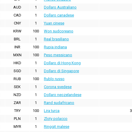
AUD
1
Dollaro Australiano
CAD
1
Dollaro canadese
CNY
1
Yuan cinese
KRW
100
Won sudcoreano
BRL
1
Real brasiliano
INR
100
Rupia indiana
MXN
100
Peso messicano
HKD
1
Dollaro di Hong Kong
SGD
1
Dollaro di Singapore
RUB
100
Rublo russo
SEK
1
Corona svedese
NZD
1
Dollaro neozelandese
ZAR
1
Rand sudafricano
TRY
100
Lira turca
3
PLN
1
Zloty polacco
MYR
1
Ringgit malese