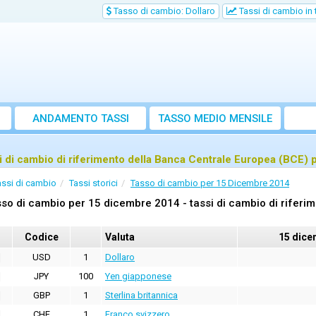
Tasso di cambio: Dollaro
Tassi di cambio in
ANDAMENTO TASSI
TASSO MEDIO MENSILE
i di cambio di riferimento della Banca Centrale Europea (BCE)
assi di cambio
Tassi storici
Tasso di cambio per 15 Dicembre 2014
so di cambio per 15 dicembre 2014 - tassi di cambio di riferi
Codice
Valuta
15 dice
USD
1
Dollaro
JPY
100
Yen giapponese
GBP
1
Sterlina britannica
CHF
1
Franco svizzero