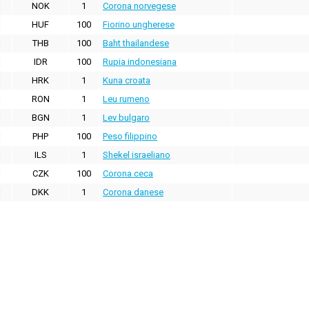
NOK
1
Corona norvegese
HUF
100
Fiorino ungherese
THB
100
Baht thailandese
IDR
100
Rupia indonesiana
HRK
1
Kuna croata
RON
1
Leu rumeno
BGN
1
Lev bulgaro
PHP
100
Peso filippino
ILS
1
Shekel israeliano
CZK
100
Corona ceca
DKK
1
Corona danese