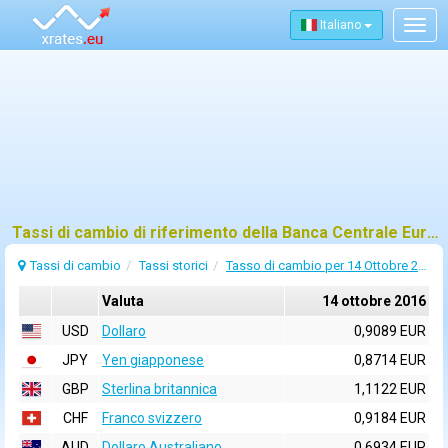
Italiano
Togg
navig
Tassi di cambio di riferimento della Banca Centrale Europea (BCE) per 14 ottobre 2016
Tassi di cambio
Tassi storici
Tasso di cambio per 14 Ottobre 2016
Valuta
14 ottobre 2016
USD
Dollaro
0,9089 EUR
JPY
Yen giapponese
0,8714 EUR
GBP
Sterlina britannica
1,1122 EUR
CHF
Franco svizzero
0,9184 EUR
AUD
Dollaro Australiano
0,6934 EUR