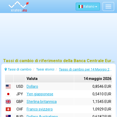
Italiano
Togg
navig
Tassi di cambio di riferimento della Banca Centrale Europea (BCE) per 14 maggio 2026
Tassi di cambio
Tassi storici
Tasso di cambio per 14 Maggio 2026
Valuta
14 maggio 2026
USD
Dollaro
0,8546 EUR
JPY
Yen giapponese
0,5410 EUR
GBP
Sterlina britannica
1,1545 EUR
CHF
Franco svizzero
1,0929 EUR
AUD
Dollaro Australiano
0,6187 EUR