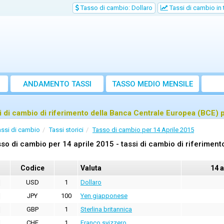
Tasso di cambio: Dollaro
Tassi di cambio in
ANDAMENTO TASSI
TASSO MEDIO MENSILE
i di cambio di riferimento della Banca Centrale Europea (BCE) 
assi di cambio
Tassi storici
Tasso di cambio per 14 Aprile 2015
so di cambio per 14 aprile 2015 - tassi di cambio di riferimen
Codice
Valuta
14 a
USD
1
Dollaro
JPY
100
Yen giapponese
GBP
1
Sterlina britannica
CHF
1
Franco svizzero