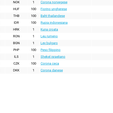
NOK
1
Corona norvegese
HUF
100
Fiorino ungherese
THB
100
Baht thailandese
IDR
100
Rupia indonesiana
HRK
1
Kuna croata
RON
1
Leu rumeno
BGN
1
Lev bulgaro
PHP
100
Peso filippino
ILS
1
Shekel israeliano
CZK
100
Corona ceca
DKK
1
Corona danese