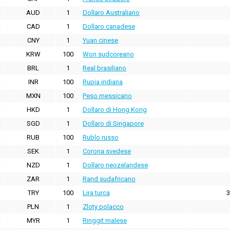
AUD
1
Dollaro Australiano
CAD
1
Dollaro canadese
CNY
1
Yuan cinese
KRW
100
Won sudcoreano
BRL
1
Real brasiliano
INR
100
Rupia indiana
MXN
100
Peso messicano
HKD
1
Dollaro di Hong Kong
SGD
1
Dollaro di Singapore
RUB
100
Rublo russo
SEK
1
Corona svedese
NZD
1
Dollaro neozelandese
ZAR
1
Rand sudafricano
TRY
100
Lira turca
3
PLN
1
Zloty polacco
MYR
1
Ringgit malese