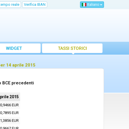
 tempo reale
Verifica IBAN
Italiano
WIDGET
TASSI STORICI
per 14 aprile 2015
to BCE precedenti
prile 2015
0,9466 EUR
0,7895 EUR
1,3856 EUR
0,9667 EUR